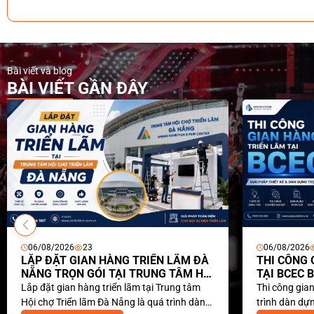
Bài viết và blog
BÀI VIẾT GẦN ĐÂY
06/08/2026
23
06/08/2026
25
LẮP ĐẶT GIAN HÀNG TRIỂN LÃM ĐÀ
THI CÔNG GIAN
NẴNG TRỌN GÓI TẠI TRUNG TÂM HỘI
TẠI BCEC BÌNH
CHỢ
NGHIỆP
ắp đặt gian hàng triển lãm tại Trung tâm
Thi công gian hàng tri
ội chợ Triển lãm Đà Nẵng là quá trình dàn
trình dàn dựng khô