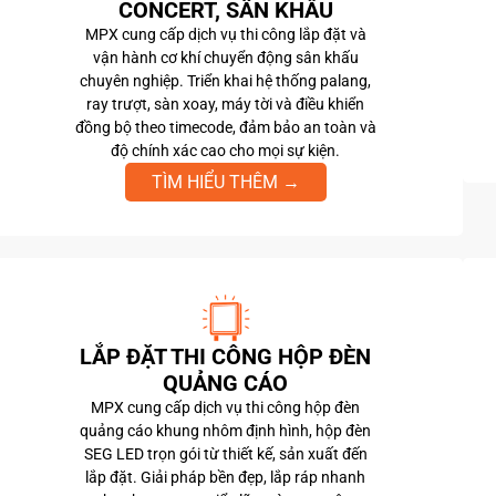
CONCERT, SÂN KHẤU
MPX cung cấp dịch vụ thi công lắp đặt và
vận hành cơ khí chuyển động sân khấu
chuyên nghiệp. Triển khai hệ thống palang,
ray trượt, sàn xoay, máy tời và điều khiển
đồng bộ theo timecode, đảm bảo an toàn và
độ chính xác cao cho mọi sự kiện.
TÌM HIỂU THÊM →
LẮP ĐẶT THI CÔNG HỘP ĐÈN
QUẢNG CÁO
MPX cung cấp dịch vụ thi công hộp đèn
quảng cáo khung nhôm định hình, hộp đèn
SEG LED trọn gói từ thiết kế, sản xuất đến
lắp đặt. Giải pháp bền đẹp, lắp ráp nhanh