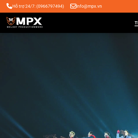
Hỗ trợ 24/7: (0966797494)
info@mpx.vn
T
TRANG CHỦ
VỀ MPX
DỊCH VỤ
SẢN PHẨM