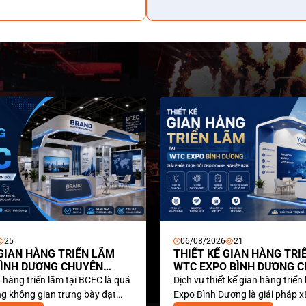
06/08/2026
21
 HÀNG TRIỂN LÃM
THIẾT KẾ GIAN HÀNG TRIỂN L
 DƯƠNG CHUYÊN
WTC EXPO BÌNH DƯƠNG CHUY
NGHIỆP
ển lãm tại BCEC là quá
Dịch vụ thiết kế gian hàng triển lãm t
ng gian trưng bày đạt
Expo Bình Dương là giải pháp xây dự