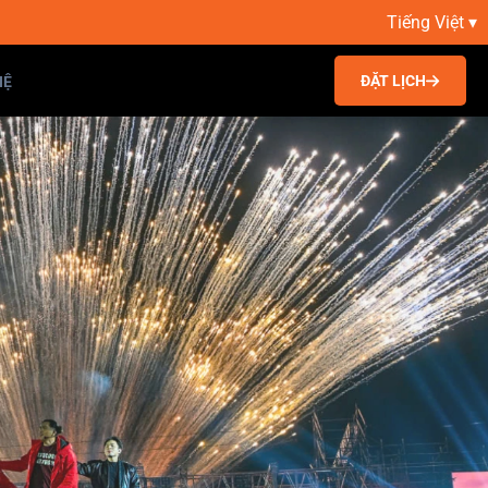
Tiếng Việt ▾
ĐẶT LỊCH
HỆ
Mảng triển lãm
▶
Mảng sân khấu
▶
Triển lãm
▶
Sân khấu
▶