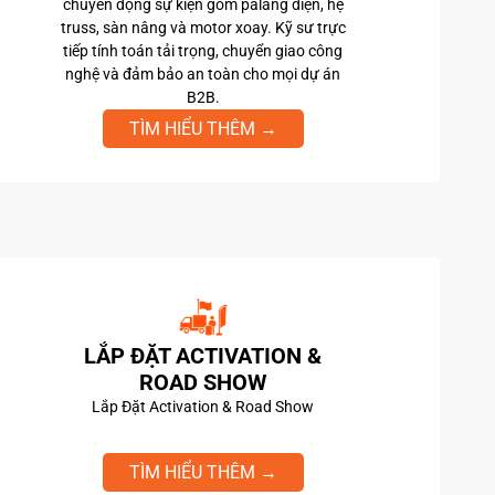
chuyển động sự kiện gồm palang điện, hệ
truss, sàn nâng và motor xoay. Kỹ sư trực
tiếp tính toán tải trọng, chuyển giao công
nghệ và đảm bảo an toàn cho mọi dự án
B2B.
TÌM HIỂU THÊM →
LẮP ĐẶT ACTIVATION &
ROAD SHOW
Lắp Đặt Activation & Road Show
TÌM HIỂU THÊM →