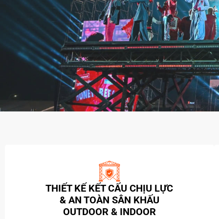
CASE STUDY
TIN TỨC
LIÊN HỆ
THIẾT KẾ KẾT CẤU CHỊU LỰC
& AN TOÀN SÂN KHẤU
OUTDOOR & INDOOR