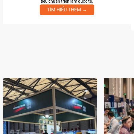
tiêu chuẩn triển lãm quốc tế.
TÌM HIỂU THÊM →