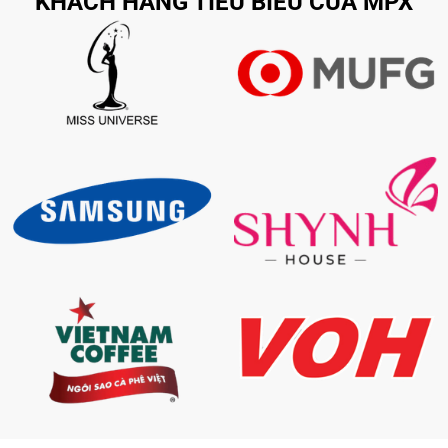
KHÁCH HÀNG TIỂU BIỂU CỦA MPX