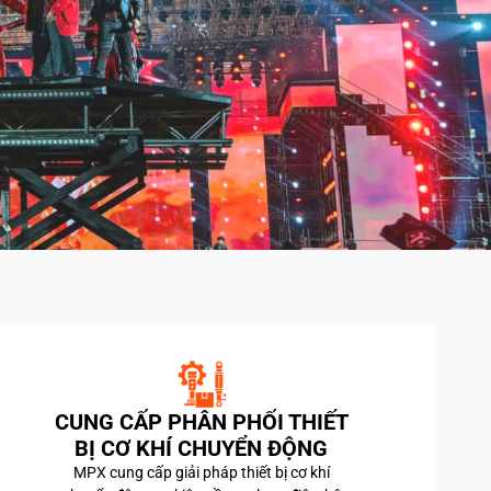
Mảng triển lãm
▶
Mảng sân khấu
▶
CUNG CẤP PHÂN PHỐI THIẾT
BỊ CƠ KHÍ CHUYỂN ĐỘNG
MPX cung cấp giải pháp thiết bị cơ khí