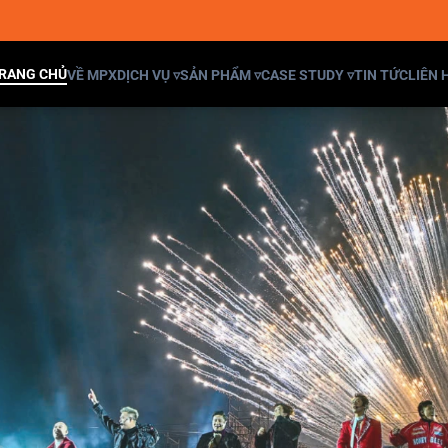
RANG CHỦ
VỀ MPX
DỊCH VỤ ▿
SẢN PHẨM ▿
CASE STUDY ▿
TIN TỨC
LIÊN 