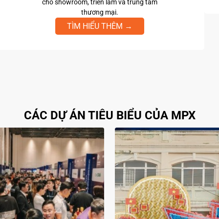
cho showroom, triển lãm và trung tâm
thương mại.
TÌM HIỂU THÊM →
CÁC DỰ ÁN TIÊU BIỂU CỦA MPX