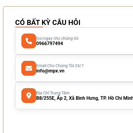
CÓ BẤT KỲ CÂU HỎI
Gọi ngay cho chúng tôi
0966797494
Email Cho Chúng Tôi 24/7
info@mpx.vn
Địa Chỉ Trung Tâm
B8/255E, Ấp 2, Xã Bình Hưng, TP. Hồ Chí Min