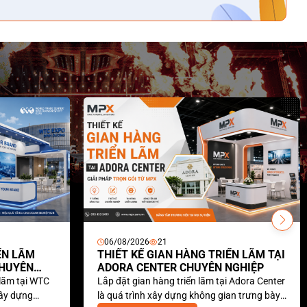
06/08/2026
21
ÃM
THIẾT KẾ GIAN HÀNG TRIỂN LÃM TẠI
ÊN
ADORA CENTER CHUYÊN NGHIỆP
ại WTC
Lắp đặt gian hàng triển lãm tại Adora Center
Dịch v
ng
là quá trình xây dựng không gian trưng bày
Thi